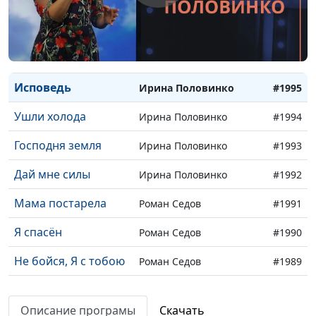
благодарю
Облекаюсь Тобой
Ирина Половинко
#1998
Подними меня
Ирина Половинко
#1997
Исповедь
Ирина Половинко
#1995
Ушли холода
Ирина Половинко
#1994
Господня земля
Ирина Половинко
#1993
Дай мне силы
Ирина Половинко
#1992
Мама постарела
Роман Седов
#1991
Я спасён
Роман Седов
#1990
Не бойся, Я с тобою
Роман Седов
#1989
Исповедь
Роман Седов
#1988
Описание програмы
Скачать