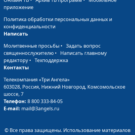
Онлайн ТВ
•
Архив ТВ программ
•
Мобильное
дня
приложение
Средь бесконечной
Юрий Бойков, Светлана
#1951
Политика обработки персональных данных и
Вселенной
Вернигор
конфиденциальности
Написать
Тополя, тополя,
Юрий Бойков, Светлана
#1950
тополя
Вернигор
Молитвенные просьбы
•
Задать вопрос
священнослужителю
•
Написать главному
Лишь к Тебе мои
Юрий Бойков
#1949
редактору
•
Техподдержка
стремления и
Контакты
мечты
Телекомпания «Три Ангела»
Не говори, что нет
Юрий Бойков, Светлана
#1948
603028,
Россия, Нижний Новгород,
Комсомольское
уже спасенья
Вернигор
шоссе, 7
Там, где так сияют
Юрий Бойков, Светлана
#1947
Телефон:
8 800 333-84-05
звёзды
Вернигор
E-mail:
mail@3angels.ru
Я иду по Земле
Юрий Бойков, Светлана
#1946
Вернигор
© Все права защищены. Использование материалов