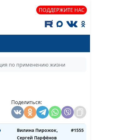
аккомпанемент
ПОДДЕРЖИТЕ НАС
Елена Сало, солистка
#1557
Национального
Академического
Большого театра
оперы и балета РБ,
Лиза Василькова,
аккомпанемент
ция по применению жизни
Елена Сало, солистка
#1556
Национального
Академического
Большого театра
Поделиться:
оперы и балета РБ,
Лиза Василькова,
аккомпанемент
о
Вилина Пирожок,
#1555
Сергей Парфёнов