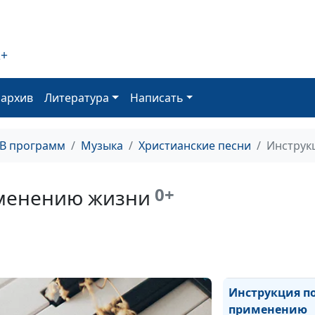
Воскрешение
Лазаря
2+
оархив
Литература
Написать
ТВ программ
Музыка
Христианские песни
Инструк
Смирись перед
Творцом
0+
именению жизни
Инструкция п
применению