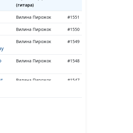
(гитара)
Вилина Пирожок
#1551
Вилина Пирожок
#1550
Вилина Пирожок
#1549
чу
о
Вилина Пирожок
#1548
ет
Вилина Пирожок
#1547
Вилина Пирожок
#1546
Наталья Гончарова,
#1545
Сергей Парфенов
(гитара), Юрий
Тараканов (ударные),
Илья Никитин