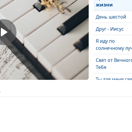
жизни
День шестой
Друг - Иисус
Я иду по
солнечному лу
Свет от Вечног
Тебя
Ты для меня св
ь
Никто иной
Мой Иисус