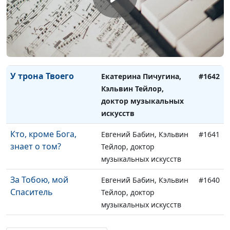
музыкальных искусств
Любовь
Екатерина Пичугина,
#1643
Кэльвин Тейлор, доктор
музыкальных искусств
У трона Твоего
Екатерина Пичугина,
#1642
Кэльвин Тейлор,
доктор музыкальных
искусств
Кто, кроме Бога,
Евгений Бабин, Кэльвин
#1641
знает о том?
Тейлор, доктор
музыкальных искусств
За Тобою, мой
Евгений Бабин, Кэльвин
#1640
Спаситель
Тейлор, доктор
музыкальных искусств
Бог есть любовь
Евгений Бабин, Кэльвин
#1639