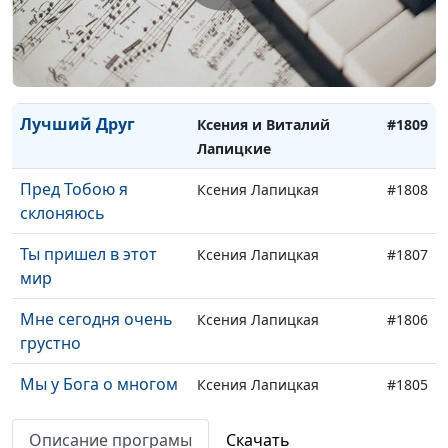
Очень далеко...
Ксения Лапицкая
#1812
Протяни ко мне
Ксения Лапицкая
#1811
святые руки
Лучший Друг
Ксения и Виталий
#1809
Лапицкие
Пред Тобою я
Ксения Лапицкая
#1808
склоняюсь
Ты пришел в этот
Ксения Лапицкая
#1807
мир
Мне сегодня очень
Ксения Лапицкая
#1806
грустно
Мы у Бога о многом
Ксения Лапицкая
#1805
просим
Описание програмы
Скачать