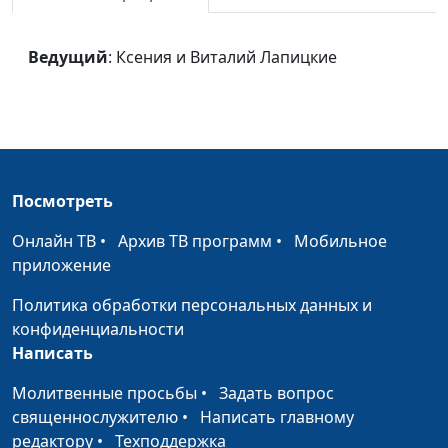
У креста, Спаситель
Ксения Лапицкая
#1804
мой
Ведущий
: Ксения и Виталий Лапицкие
Источник
Ксения Лапицкая
#1803
В минуту жизни
Ксения Лапицкая
#1802
трудную
Я поднимаю взор
Ксения Лапицкая
#1801
свой
Посмотреть
Пред земли
Ксения Лапицкая
#1800
Онлайн ТВ
•
Архив ТВ программ
•
Мобильное
Творцом
приложение
Боже, спасибо за
Нина Ковалева
#1799
Политика обработки персональных данных и
жизнь
конфиденциальности
Написать
Руки к небу
Нина Ковалева
#1798
Молитвенные просьбы
•
Задать вопрос
Всё в Тебе, Бог
Нина Ковалева
#1797
священнослужителю
•
Написать главному
редактору
•
Техподдержка