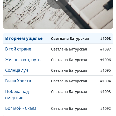
На улице тишина
Светлана Батурская
#1101
Чудное озеро
Светлана Батурская
#1100
Геннисаретское
Все будет иначе
Светлана Батурская
#1099
В горнем ущелье
Светлана Батурская
#1098
В той стране
Светлана Батурская
#1097
Жизнь, свет, путь
Светлана Батурская
#1096
Солнца луч
Светлана Батурская
#1095
Глаза Христа
Светлана Батурская
#1094
Победа над
Светлана Батурская
#1093
смертью
Бог мой - Скала
Светлана Батурская
#1092