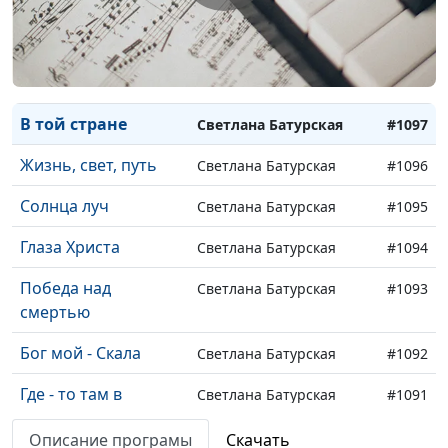
Геннисаретское
Все будет иначе
Светлана Батурская
#1099
В горнем ущелье
Светлана Батурская
#1098
В той стране
Светлана Батурская
#1097
Жизнь, свет, путь
Светлана Батурская
#1096
Солнца луч
Светлана Батурская
#1095
Глаза Христа
Светлана Батурская
#1094
Победа над
Светлана Батурская
#1093
смертью
Бог мой - Скала
Светлана Батурская
#1092
Где - то там в
Светлана Батурская
#1091
небесах
Описание програмы
Скачать