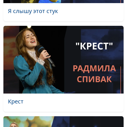
концертмейстер
Я слышу этот стук
Поднимите глаза
Нина Качалова, Николай
#2031
Качалов,
концертмейстер
Радуга
Нина Качалова, Николай
#2030
Качалов,
концертмейстер
Бога дар
Нина Качалова, Николай
#2029
Качалов,
концертмейстер
Любовь Христа
Нина Качалова, Николай
#2028
Качалов,
Крест
концертмейстер
Я слышу этот стук
Нина Качалова, Николай
#2027
Качалов,