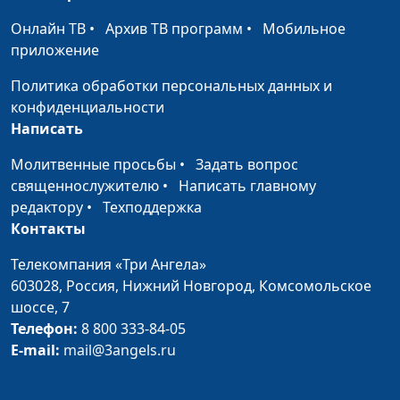
Онлайн ТВ
•
Архив ТВ программ
•
Мобильное
Не отрекаюсь
Роман Седов
#1985
приложение
Меня поднял
Роман Седов
#1984
Политика обработки персональных данных и
Вернись, сынок
конфиденциальности
Роман Седов
#1983
Написать
Когда Бог близок
Роман Седов
#1982
Молитвенные просьбы
•
Задать вопрос
Дверь души
Роман Седов
#1981
священнослужителю
•
Написать главному
редактору
•
Техподдержка
Жизнь бывает как
Анна Богатская
#1980
Контакты
сон
Телекомпания «Три Ангела»
Без любви всё
Анна Богатская
#1979
603028,
Россия, Нижний Новгород,
Комсомольское
теряет смысл
шоссе, 7
Телефон:
8 800 333-84-05
Жизнь - это поле
Анна Богатская
#1978
E-mail:
mail@3angels.ru
Когда мне холодно
Анна Богатская
#1977