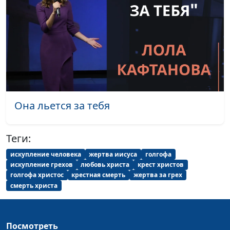
Подними меня
Ирина Половинко
#1997
Исповедь
Ирина Половинко
#1995
Ушли холода
Ирина Половинко
#1994
Господня земля
Ирина Половинко
#1993
Дай мне силы
Ирина Половинко
#1992
Она льется за тебя
Мама постарела
Роман Седов
#1991
Теги:
Я спасён
Роман Седов
#1990
искупление человека
жертва иисуса
голгофа
Не бойся, Я с тобою
искупление грехов
любовь христа
крест христов
Роман Седов
#1989
голгофа христос
крестная смерть
жертва за грех
Исповедь
смерть христа
Роман Седов
#1988
Только б не остыть
Роман Седов
#1987
Посмотреть
Кто же я?
Роман Седов
#1986