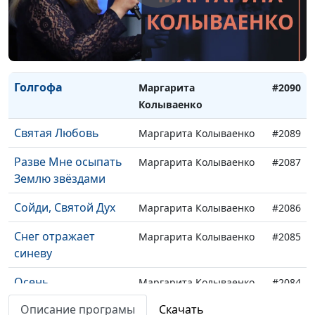
Лето Божие
Маргарита Колываенко
#2093
Я люблю Тебя, Боже
Маргарита Колываенко
#2092
Так иногда бывает
Маргарита Колываенко
#2091
Голгофа
Маргарита
#2090
Колываенко
Святая Любовь
Маргарита Колываенко
#2089
Разве Мне осыпать
Маргарита Колываенко
#2087
Землю звёздами
Сойди, Святой Дух
Маргарита Колываенко
#2086
Снег отражает
Маргарита Колываенко
#2085
синеву
Осень
Маргарита Колываенко
#2084
Описание програмы
Скачать
Ты для меня Лоза
Маргарита Колываенко
#2082