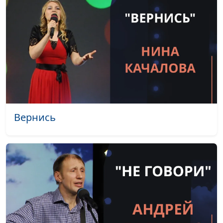
Не случайно
Радмила Спивак
#2063
Выше гор
Радмила Спивак
#2062
Ты воззови
Андрей Дядченко
#2061
Небесный покой
Андрей Дядченко
#2060
Ты не грусти
Андрей Дядченко
#2059
Не говори
Андрей Дядченко
#2058
Вернись
Сколько искал Тебя
Андрей Дядченко
#2057
Разговор с Богом
Андрей Дядченко
#2056
Мама
Андрей Дядченко
#2055
Я пою на гитаре
Андрей Дядченко
#2054
Знамя Бога
Андрей Дядченко
#2053