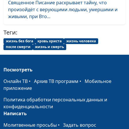
Священное Писание раскрывает тайну, что
Ты Бог мой
Нина и Николай
#2038
произойдёт с верующими людьми, умершими и
Качаловы
живыми, при Вто...
Ты велик
Нина Качалова
#2037
Теги:
Бог сочетал
Нина и Николай
#2036
жизнь без бога
кровь христа
жизнь человека
Качаловы
после смерти
жизнь и смерть
Моей любви не
Нина Качалова
#2035
остыть
Посмотреть
Как в царствие Твоё
Нина и Николай
#2034
Качаловы, Николай
Онлайн ТВ
•
Архив ТВ программ
•
Мобильное
Качалов,
приложение
концертмейстер
Политика обработки персональных данных и
Приходит день
Нина и Николай
#2033
конфиденциальности
Качаловы, Николай
Написать
Качалов,
Молитвенные просьбы
•
Задать вопрос
концертмейстер