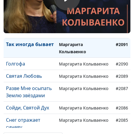
Отец Благой, Ты -
Лола Кафтанова
#2094
Свет и Жизнь
Лето Божие
Маргарита Колываенко
#2093
Я люблю Тебя, Боже
Маргарита Колываенко
#2092
Так иногда бывает
Маргарита
#2091
Колываенко
Голгофа
Маргарита Колываенко
#2090
Святая Любовь
Маргарита Колываенко
#2089
Разве Мне осыпать
Маргарита Колываенко
#2087
Землю звёздами
Сойди, Святой Дух
Маргарита Колываенко
#2086
Снег отражает
Маргарита Колываенко
#2085
синеву