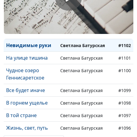
Прости меня, Боже
Светлана Батурская
#1105
К Тебе, Господь, мое
Светлана Батурская
#1104
моленье
С раннего утра
Светлана Батурская
#1103
Невидимые руки
Светлана Батурская
#1102
На улице тишина
Светлана Батурская
#1101
Чудное озеро
Светлана Батурская
#1100
Геннисаретское
Все будет иначе
Светлана Батурская
#1099
В горнем ущелье
Светлана Батурская
#1098
В той стране
Светлана Батурская
#1097
Жизнь, свет, путь
Светлана Батурская
#1096