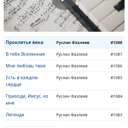
Где - то там в
Светлана Батурская
#1091
небесах
Беда как буря
Светлана Батурская
#1090
Пришел к своим
Светлана Батурская
#1089
Проклятье века
Руслан Фазлеев
#1088
В тебе Вселенная
Руслан Фазлеев
#1087
Мне любовь твоя
Руслан Фазлеев
#1086
Есть в каждом
Руслан Фазлеев
#1085
сердце
Приходи, Иисус, ко
Руслан Фазлеев
#1084
мне
Легенда
Руслан Фазлеев
#1083
Мечты о сыне
Руслан Фазлеев
#1082