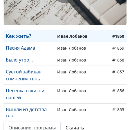
Как приятно здесь
Иван Лобанов
#1862
жить
Радость
Иван Лобанов
#1861
Как жить?
Иван Лобанов
#1860
Песня Адама
Иван Лобанов
#1859
Было утро...
Иван Лобанов
#1858
Суетой забивая
Иван Лобанов
#1857
сомнения тень
Песенка о жизни
Иван Лобанов
#1856
нашей
Вышли из детства
Иван Лобанов
#1855
мы
Описание програмы
Скачать
Когда темно
Иван Лобанов
#1854