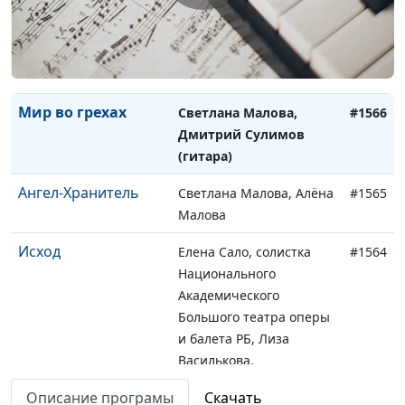
Гитара
Светлана Малова,
#1567
Дмитрий Сулимов
(гитара)
Мир во грехах
Светлана Малова,
#1566
Дмитрий Сулимов
(гитара)
Ангел-Хранитель
Светлана Малова, Алёна
#1565
Малова
Исход
Елена Сало, солистка
#1564
Национального
Академического
Большого театра оперы
и балета РБ, Лиза
Василькова,
аккомпанемент
Описание програмы
Скачать