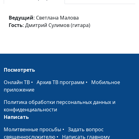
Battle Hymn of the
Елена Сало, солистка
#1563
Republic
Национального
Ведущий
: Светлана Малова
Академического
Гость
: Дмитрий Сулимов (гитара)
Большого театра оперы
и балета РБ, Лиза
Василькова,
аккомпанемент
Легенда
Елена Сало, солистка
#1562
Посмотреть
Национального
Академического
Онлайн ТВ
•
Архив ТВ программ
•
Мобильное
Большого театра оперы
приложение
и балета РБ, Лиза
Василькова,
Политика обработки персональных данных и
аккомпанемент
конфиденциальности
Написать
Псалом 45
Елена Сало, солистка
#1561
Национального
Молитвенные просьбы
•
Задать вопрос
Академического
священнослужителю
•
Написать главному