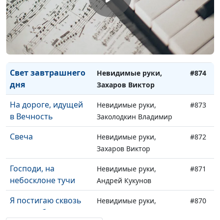
Слава в вышних
Anterium Atis
#884
Звезда Рождества
Anterium Atis
#882
Через года я к Тебе
Невидимые руки,
#875
иду
Андрей Кукунов
Свет завтрашнего
Невидимые руки,
#874
дня
Захаров Виктор
На дороге, идущей
Невидимые руки,
#873
в Вечность
Заколодкин Владимир
Свеча
Невидимые руки,
#872
Захаров Виктор
Господи, на
Невидимые руки,
#871
небосклоне тучи
Андрей Кукунов
Я постигаю сквозь
Невидимые руки,
#870
слезы и боль
Андрей Кукунов