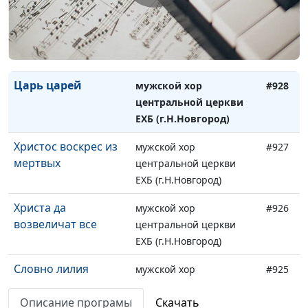
Шестопсалмие
мужской хор
#929
центральной церкви
ЕХБ (г.Н.Новгород)
Царь царей
мужской хор
#928
центральной церкви
ЕХБ (г.Н.Новгород)
Христос воскрес из
мужской хор
#927
мертвых
центральной церкви
ЕХБ (г.Н.Новгород)
Христа да
мужской хор
#926
возвеличат все
центральной церкви
ЕХБ (г.Н.Новгород)
Словно лилия
мужской хор
#925
степная
центральной церкви
Описание програмы
Скачать
ЕХБ (г.Н.Новгород)