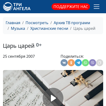
славословие
CREDO, Санкт-Петербург
ПОДДЕРЖИТЕ НАС
Возможно ли
Группа "Глина"
#942
Благословляю вас,
Евгений Бабин
#938
Главная
Посмотреть
Архив ТВ программ
леса...
Музыка
Христианские песни
Царь царей
Серебрянный
камерный хор ЗДА
#937
дождь
0+
Царь царей
Свят
камерный хор ЗДА
#936
25 сентября 2007
Поделиться:
Мольба
камерный хор ЗДА
#935
Вечносущему
Во Царствии Твоем
камерный хор ЗДА
#934
Sanctus
камерный хор ЗДА
#933
Верую
камерный хор ЗДА
#932
Gloria
камерный хор ЗДА
#930