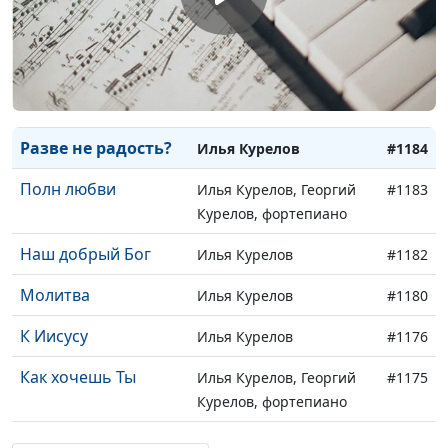
Услышь меня
Илья Курелов
#1189
Ты скала моя
Илья Курелов
#1188
Среди тревог
Илья Курелов
#1186
Разве не радость?
Илья Курелов
#1184
Полн любви
Илья Курелов, Георгий
#1183
Курелов, фортепиано
Наш добрый Бог
Илья Курелов
#1182
Молитва
Илья Курелов
#1180
К Иисусу
Илья Курелов
#1176
Как хочешь Ты
Илья Курелов, Георгий
#1175
Курелов, фортепиано
Господь - моя песня
Илья Курелов, Георгий
#1171