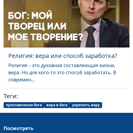
подожди
Ты - мои крылья
Юрий Щербатых
#1932
Не уходи
Юрий Щербатых
#1931
Напои меня
Юрий Щербатых
#1930
любовью
Религия: вера или способ заработка?
Свет веры на пути
Юрий Щербатых
#1929
Религия – это духовная составляющая жизни,
Дерево жизни
Юрий Щербатых
#1928
вера. Но для кого-то это способ заработать. В
современ...
Ты только поверь
Анна Богатская
#1927
Мне Господь
Андрей Быков
#1926
Теги:
подарил тебя
прославление бога
вера в бога
укрепить веру
Спаси и сохрани
Андрей Быков
#1925
Три слова
Андрей Быков
#1924
Посмотреть