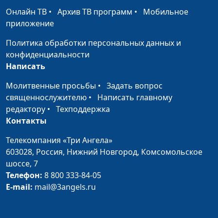
Просто так
Андрей Быков
#1923
Онлайн ТВ
•
Архив ТВ программ
•
Мобильное
приложение
Загадай желание
Андрей Быков
#1922
Политика обработки персональных данных и
Знаки препинания
Андрей Быков
#1921
конфиденциальности
Написать
Плюшевые сны
Андрей Быков
#1920
Молитвенные просьбы
•
Задать вопрос
Два чуда
Андрей Быков
#1919
священнослужителю
•
Написать главному
На рождение сына
редактору
•
Техподдержка
Андрей Быков
#1918
Контакты
Спасибо за дочку
Андрей Быков
#1917
Телекомпания «Три Ангела»
Вспомни, мама
Андрей Быков
#1916
603028,
Россия, Нижний Новгород,
Комсомольское
шоссе, 7
Великий Бог
Хор «Vivere»
#1915
Телефон:
8 800 333-84-05
E-mail:
mail@3angels.ru
Нет, мы не одни
Хор «Vivere»
#1913
Бог, Твоё Царство
Хор «Vivere»
#1912