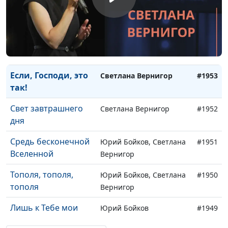
лучами своими
звезда
В минуты скорби и
Светлана Вернигор
#1954
печали
Если, Господи, это
Светлана Вернигор
#1953
так!
Свет завтрашнего
Светлана Вернигор
#1952
дня
Средь бесконечной
Юрий Бойков, Светлана
#1951
Вселенной
Вернигор
Тополя, тополя,
Юрий Бойков, Светлана
#1950
тополя
Вернигор
Лишь к Тебе мои
Юрий Бойков
#1949
стремления и