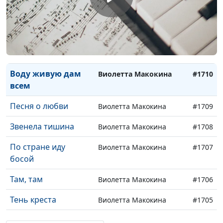
Тьма - сеть врагов
Виолетта Макокина
#1712
"Бог мой"
Виолетта Макокина
#1711
(исполняет
Виолетта Макокина)
Воду живую дам
Виолетта Макокина
#1710
всем
Песня о любви
Виолетта Макокина
#1709
Звенела тишина
Виолетта Макокина
#1708
По стране иду
Виолетта Макокина
#1707
босой
Там, там
Виолетта Макокина
#1706
Тень креста
Виолетта Макокина
#1705
Там Рай
Виолетта Макокина
#1704