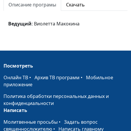
Описание програмы
Скачать
Странник
Виолетта Макокина
#1703
Иду сквозь
Виолетта Макокина
#1702
Ведущий
: Виолетта Макокина
огорченья
Под дождем идем
Виолетта Макокина
#1701
Пустыня
Виолетта Макокина
#1700
Баллада о правде
Посмотреть
Виолетта Макокина
#1699
Я сижу в бедной
Онлайн ТВ
•
Архив ТВ программ
•
Мобильное
Виолетта Макокина
#1698
келье одна
приложение
Политика обработки персональных данных и
Спит ночной
Виолетта Макокина
#1697
конфиденциальности
Иерусалим
Написать
Послушай, мы
Виолетта Макокина
#1696
Молитвенные просьбы
•
Задать вопрос
совсем забыли
священнослужителю
•
Написать главному