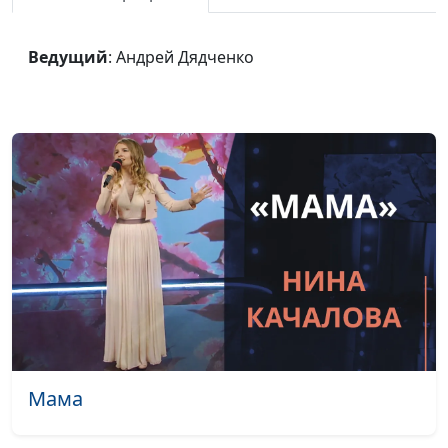
Ты - мой Бог
Лола Кафтанова
#2103
Кто мне на небе,
Лола Кафтанова
#2102
Ведущий
: Андрей Дядченко
кто мне на земле
Как Тебя найти, мой
Лола Кафтанова
#2101
Бог
Она льется за тебя
Лола Кафтанова
#2100
Крылья мне дай
Лола Кафтанова
#2099
Услышь, услышь
Лола Кафтанова
#2098
меня, мой Бог!
Господь нас создал
Лола Кафтанова
#2097
в этот мир
Перед Тобой
Лола Кафтанова
#2096
Мама
склонюсь я в
тишине