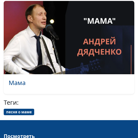
Прости, Господь,
Лола Кафтанова
#2095
что не хожу по
водам
Отец Благой, Ты -
Лола Кафтанова
#2094
Свет и Жизнь
Лето Божие
Маргарита Колываенко
#2093
Я люблю Тебя, Боже
Маргарита Колываенко
#2092
Так иногда бывает
Маргарита Колываенко
#2091
Мама
Голгофа
Маргарита Колываенко
#2090
Теги:
Святая Любовь
Маргарита Колываенко
#2089
песня о маме
Разве Мне осыпать
Маргарита Колываенко
#2087
Землю звёздами
Посмотреть