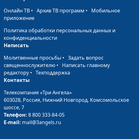
Сойди, Святой Дух
Маргарита Колываенко
#2086
Онлайн ТВ
•
Архив ТВ программ
•
Мобильное
Снег отражает
Маргарита Колываенко
#2085
приложение
синеву
Политика обработки персональных данных и
Осень
Маргарита Колываенко
#2084
конфиденциальности
Написать
Ты для меня Лоза
Маргарита Колываенко
#2082
Святая
Молитвенные просьбы
•
Задать вопрос
священнослужителю
•
Написать главному
В тумане
Маргарита Колываенко
#2081
редактору
•
Техподдержка
Радуга
Маргарита Колываенко
#2080
Контакты
Напои меня,
Маргарита Колываенко
#2079
Телекомпания «Три Ангела»
Господи
603028,
Россия, Нижний Новгород,
Комсомольское
шоссе, 7
Ты говоришь
Радмила Спивак
#2077
Телефон:
8 800 333-84-05
E-mail:
mail@3angels.ru
Невиновна
Радмила Спивак
#2076
Он знает путь
Радмила Спивак
#2074