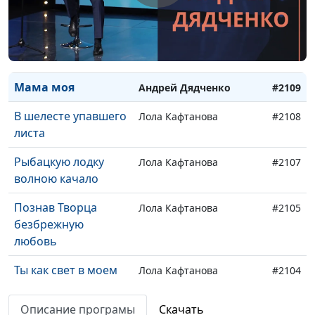
облака
Пастырь
Андрей Дядченко
#2111
Не угасай для Бога
Андрей Дядченко
#2110
Мама моя
Андрей Дядченко
#2109
В шелесте упавшего
Лола Кафтанова
#2108
листа
Рыбацкую лодку
Лола Кафтанова
#2107
волною качало
Познав Творца
Лола Кафтанова
#2105
безбрежную
любовь
Ты как свет в моем
Лола Кафтанова
#2104
окне
Описание програмы
Скачать