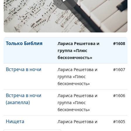
концертмейстер
Звезды упали с неба
Лариса Решетова и
#1609
группа «Плюс
бесконечность»
Только Библия
Лариса Решетова и
#1608
группа «Плюс
бесконечность»
Встреча в ночи
Лариса Решетова и
#1607
группа «Плюс
бесконечность»
Встреча в ночи
Лариса Решетова и
#1606
(акапелла)
группа «Плюс
бесконечность»
Нищета
Лариса Решетова и
#1605
группа «Плюс