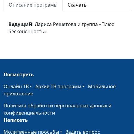
Описание програмы
Скачать
бесконечность»
Говорил мне отец
Лариса Решетова и
#1604
Ведущий
: Лариса Решетова и группа «Плюс
группа «Плюс
бесконечность»
бесконечность»
Бог - моя радость
Лариса Решетова и
#1603
группа «Плюс
бесконечность»
Где ты?
Лариса Решетова и
#1602
Посмотреть
группа «Плюс
бесконечность»
Онлайн ТВ
•
Архив ТВ программ
•
Мобильное
приложение
Царство Твоё
Лариса Решетова и
#1601
группа «Плюс
Политика обработки персональных данных и
бесконечность»
конфиденциальности
Написать
Прихожу в Твой
Лариса Решетова и
#1600
храм
группа «Плюс
Молитвенные просьбы
•
Задать вопрос