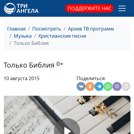
Источник
Геннадий Новиков
#1615
ПОДДЕРЖИТЕ НАС
Ты мне нужен
Юлия Бондарева, Мария
#1614
Сычевская,
Главная
Посмотреть
Архив ТВ программ
концертмейстер
Музыка
Христианские песни
Только Библия
Твоя любовь
Юлия Бондарева, Мария
#1613
Сычевская,
концертмейстер
0+
Только Библия
Любовь Твоя
Юлия Бондарева, Мария
#1612
10 августа 2015
Поделиться:
Сычевская,
концертмейстер
Как хотелось бы
Юлия Бондарева, Мария
#1611
спеть
Сычевская,
концертмейстер
Знаю я, в Кого
Юлия Бондарева, Мария
#1610
поверила душой
Сычевская,