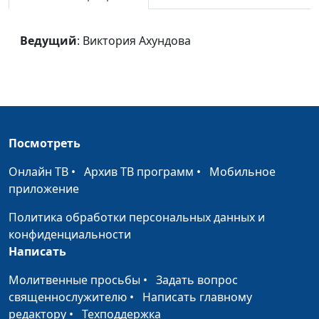
Иду вперед по
Светлана Малова
#1570
Божьему пути
Ведущий
: Виктория Ахундова
Боже, храни людей
Светлана Малова
#1569
Друзья уходят
Светлана Малова
#1568
Гитара
Светлана Малова,
#1567
Дмитрий Сулимов
Посмотреть
(гитара)
Онлайн ТВ
•
Архив ТВ программ
•
Мобильное
Мир во грехах
Светлана Малова,
#1566
приложение
Дмитрий Сулимов
(гитара)
Политика обработки персональных данных и
конфиденциальности
Ангел-Хранитель
Светлана Малова, Алёна
#1565
Написать
Малова
Молитвенные просьбы
•
Задать вопрос
Исход
Елена Сало, солистка
#1564
священнослужителю
•
Написать главному
Национального
редактору
•
Техподдержка