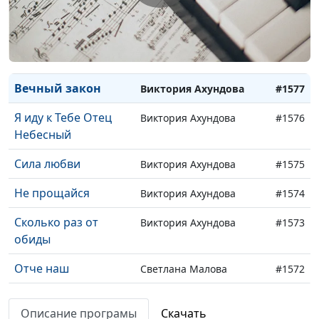
Церковь моя
Виктория Ахундова,
#1578
Трусюк Оксана,
аккомпанемент
Вечный закон
Виктория Ахундова
#1577
Я иду к Тебе Отец
Виктория Ахундова
#1576
Небесный
Сила любви
Виктория Ахундова
#1575
Не прощайся
Виктория Ахундова
#1574
Сколько раз от
Виктория Ахундова
#1573
обиды
Отче наш
Светлана Малова
#1572
Твоя любовь
Светлана Малова
#1571
Описание програмы
Скачать