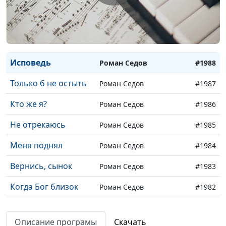
Мама постарела
Роман Седов
#1991
Я спасён
Роман Седов
#1990
Не бойся, Я с тобою
Роман Седов
#1989
Исповедь
Роман Седов
#1988
Только б не остыть
Роман Седов
#1987
Кто же я?
Роман Седов
#1986
Не отрекаюсь
Роман Седов
#1985
Меня поднял
Роман Седов
#1984
Вернись, сынок
Роман Седов
#1983
Когда Бог близок
Роман Седов
#1982
Дверь души
Роман Седов
#1981
Описание програмы
Скачать