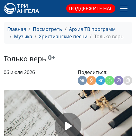
ПОДДЕРЖИТЕ НАС
Главная
Посмотреть
Архив ТВ программ
Музыка
Христианские песни
Только верь
0+
Только верь
06 июля 2026
Поделиться:
Ты - больше
Лола Кафтанова
#2155
Ты как свет в моем
Лола и Элиана
#2154
окне
Кафтановы
Молитва Иависа
Лола и Элиана
#2153
Кафтановы