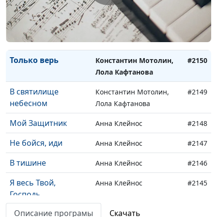
Настанет тот день
Константин Мотолин
#2152
Золото небес
Константин Мотолин,
#2151
Лола Кафтанова
Только верь
Константин Мотолин,
#2150
Лола Кафтанова
В святилище
Константин Мотолин,
#2149
небесном
Лола Кафтанова
Мой Защитник
Анна Клейнос
#2148
Не бойся, иди
Анна Клейнос
#2147
В тишине
Анна Клейнос
#2146
Я весь Твой,
Анна Клейнос
#2145
Господь
Описание програмы
Скачать
Господь, я знаю, Ты
Анна Клейнос
#2144