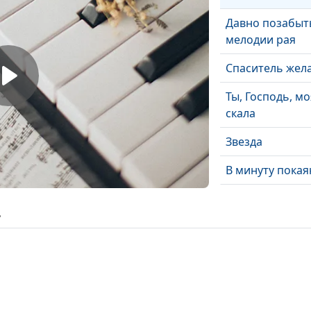
Давно позабыт
мелодии рая
Спаситель жел
Ты, Господь, мо
скала
Звезда
В минуту покая
Жизнь посвящ
ь
Звезды
Ты напоил мен
ключевою вод