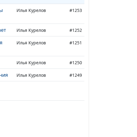
ы
Илья Курелов
#1253
ает
Илья Курелов
#1252
я
Илья Курелов
#1251
Илья Курелов
#1250
ния
Илья Курелов
#1249
аю
Илья Курелов
#1248
Илья Курелов
#1247
я
Наталья Курелова,
#1246
ою
Зинаида Гаевая,
Аккомпанемент - Илья
Курелов