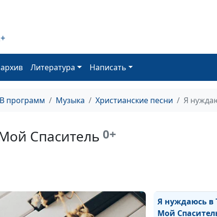
(Инструментал
"Ближе, мой Бог
Тебе" (исполня
2+
Трусюк Оксана)
Благодать
оархив
Литература
Написать
(Инструментал
Однажды утро
ТВ программ
Музыка
Христианские песни
Я нуждаю
0+
 Мой Спаситель
Лучший друг
Величество
Я нуждаюсь в 
Мой Спасител