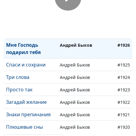
Свет веры на пути
Юрий Щербатых
#1929
Дерево жизни
Юрий Щербатых
#1928
Ты только поверь
Анна Богатская
#1927
Мне Господь
Андрей Быков
#1926
подарил тебя
Спаси и сохрани
Андрей Быков
#1925
Три слова
Андрей Быков
#1924
Просто так
Андрей Быков
#1923
Загадай желание
Андрей Быков
#1922
Знаки препинания
Андрей Быков
#1921
Плюшевые сны
Андрей Быков
#1920