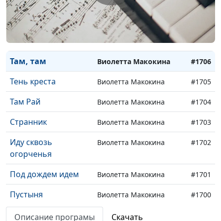
Звенела тишина
Виолетта Макокина
#1708
По стране иду
Виолетта Макокина
#1707
босой
Там, там
Виолетта Макокина
#1706
Тень креста
Виолетта Макокина
#1705
Там Рай
Виолетта Макокина
#1704
Странник
Виолетта Макокина
#1703
Иду сквозь
Виолетта Макокина
#1702
огорченья
Под дождем идем
Виолетта Макокина
#1701
Пустыня
Виолетта Макокина
#1700
Баллада о правде
Виолетта Макокина
#1699
Описание програмы
Скачать