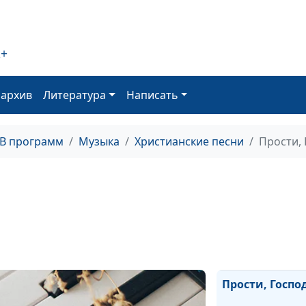
Жизнь посвящ
Звезды
2+
Ты напоил мен
ключевою вод
оархив
Литература
Написать
ТВ программ
Музыка
Христианские песни
Прости,
В твою дверь
осторожно
Все будет инач
Лишь Тобой
Прости, Госпо