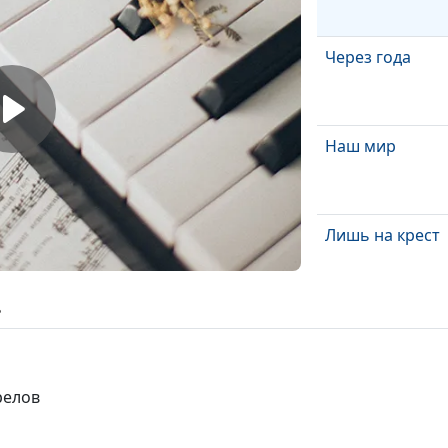
Через года
Наш мир
Лишь на крест
ь
Воспоминание
Раскаяние
релов
Ночи нет
Я для Него пою