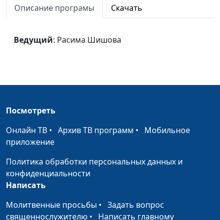
Описание програмы
Скачать
молиться
Верный Спаситель,
Светлана Батурская
#1111
Ведущий
: Расима Шишова
мой Бог
Ты знаешь путь
Светлана Батурская
#1110
Позволь мне
Светлана Батурская
#1109
головой
склоненной
Посмотреть
Я нуждаюсь в Тебе,
Светлана Батурская
#1108
Онлайн ТВ
•
Архив ТВ программ
•
Мобильное
мой Спаситель
приложение
В дом мой вошла
Светлана Батурская
#1107
Политика обработки персональных данных и
радость
конфиденциальности
Написать
Молитва
Светлана Батурская
#1106
Молитвенные просьбы
•
Задать вопрос
Прости меня, Боже
Светлана Батурская
#1105
священнослужителю
•
Написать главному