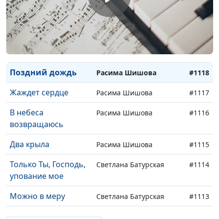
Песня души
Расима Шишова
#1121
Облако любви
Расима Шишова
#1120
Господь - моя хвала
Расима Шишова
#1119
Поздний дождь
Расима Шишова
#1118
Жаждет сердце
Расима Шишова
#1117
В небеса
Расима Шишова
#1116
возвращаюсь
Два крыла
Расима Шишова
#1115
Только Ты, Господь,
Светлана Батурская
#1114
упование мое
Можно в меру
Светлана Батурская
#1113
Научи меня, Боже,
Светлана Батурская
#1112