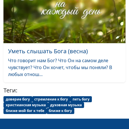
бесконечность»
День и ночь
Лариса Решетова и
#1594
группа «Плюс
бесконечность»
Тихое веянье ветра
Лариса Решетова и
#1593
группа «Плюс
Уметь слышать Бога (весна)
бесконечность»
Что говорит нам Бог? Что Он на самом деле
чувствует? Что Он хочет, чтобы мы поняли? В
Чаша страданий
Лариса Решетова и
#1592
любых отнош...
группа «Плюс
бесконечность»
Теги:
Рассвет земли
Лариса Решетова и
#1591
доверие богу
стремление к богу
петь богу
группа «Плюс
христианская музыка
духовная музыка
бесконечность»
ближе мой бог к тебе
ближе к богу
Здравствуй, суббота
Лариса Решетова и
#1590
группа «Плюс