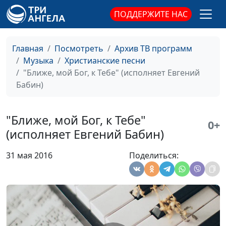
Любовь
Екатерина Пичугина,
#1643
ПОДДЕРЖИТЕ НАС
Кэльвин Тейлор, доктор
музыкальных искусств
Главная
Посмотреть
Архив ТВ программ
У трона Твоего
Екатерина Пичугина,
#1642
Музыка
Христианские песни
Кэльвин Тейлор, доктор
"Ближе, мой Бог, к Тебе" (исполняет Евгений
музыкальных искусств
Бабин)
Кто, кроме Бога,
Евгений Бабин, Кэльвин
#1641
знает о том?
Тейлор, доктор
"Ближе, мой Бог, к Тебе"
0+
музыкальных искусств
(исполняет Евгений Бабин)
За Тобою, мой
Евгений Бабин, Кэльвин
#1640
31 мая 2016
Поделиться:
Спаситель
Тейлор, доктор
музыкальных искусств
Бог есть любовь
Евгений Бабин, Кэльвин
#1639
Тейлор, доктор
музыкальных искусств