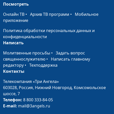
Посмотреть
бесконечность»
Онлайн ТВ
Конечно вы
•
Архив ТВ программ
•
Мобильное
Лариса Решетова и
#1589
приложение
счастливы
группа «Плюс
бесконечность»
Политика обработки персональных данных и
конфиденциальности
Подснежники
Виктория Ахундова
#1588
Написать
Словно травы
Виктория Ахундова
#1587
Молитвенные просьбы
•
Задать вопрос
шелестят слова
священнослужителю
•
Написать главному
Напевала песню
Виктория Ахундова
#1586
редактору
•
Техподдержка
мама
Контакты
Этот день
Виктория Ахундова
#1585
Телекомпания «Три Ангела»
603028,
Россия, Нижний Новгород,
Комсомольское
Бывает жизнь у нас
Виктория Ахундова
#1584
шоссе, 7
несладкой
Телефон:
8 800 333-84-05
E-mail:
mail@3angels.ru
Открой для Бога
Виктория Ахундова
#1583
дверь