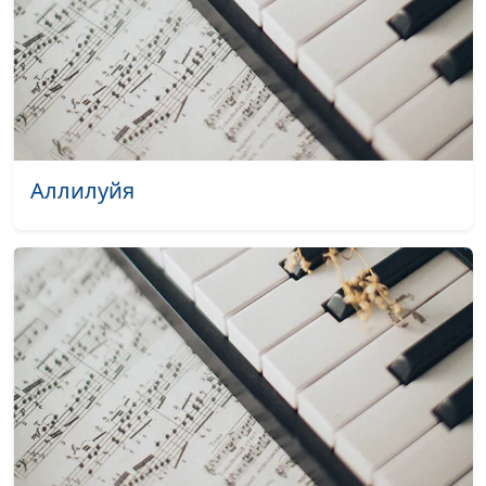
поверила душой
Сычевская,
концертмейстер
Звезды упали с неба
Лариса Решетова и
#1609
группа «Плюс
бесконечность»
Только Библия
Лариса Решетова и
#1608
Аллилуйя
группа «Плюс
бесконечность»
Встреча в ночи
Лариса Решетова и
#1607
группа «Плюс
бесконечность»
Встреча в ночи
Лариса Решетова и
#1606
(акапелла)
группа «Плюс
бесконечность»
Нищета
Лариса Решетова и
#1605