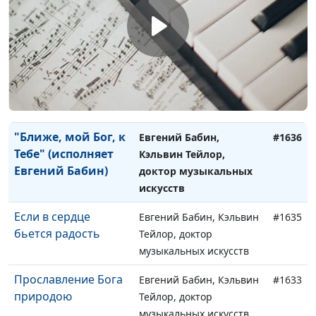
Коль славен наш
Евгений Бабин, Кэльвин
#1638
Господь в Сионе
Тейлор, доктор
музыкальных искусств
Красота Иисуса
Евгений Бабин, Кэльвин
#1637
Тейлор, доктор
музыкальных искусств
"Ближе, мой Бог, к
Евгений Бабин,
#1636
Тебе" (исполняет
Кэльвин Тейлор,
Евгений Бабин)
доктор музыкальных
искусств
Если в сердце
Евгений Бабин, Кэльвин
#1635
бьется радость
Тейлор, доктор
музыкальных искусств
Прославление Бога
Евгений Бабин, Кэльвин
#1633
природою
Тейлор, доктор
музыкальных искусств,