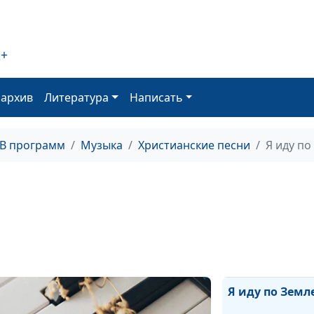
Свет завтрашн
дня
Средь бесконе
2+
Вселенной
Тополя, тополя
оархив
Литература
Написать
тополя
Лишь к Тебе м
ТВ программ
Музыка
Христианские песни
Я иду по
стремления и
мечты
Не говори, что 
уже спасенья
Там, где так си
звёзды
Я иду по Земл