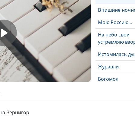
В тишине ночн
Мою Россию...
На небо свои
устремляю взор
Истомилась ду
Журавли
Богомол
Я стою у старог
ь
креста
Пилигрим
ана Вернигор
О, как прекрас