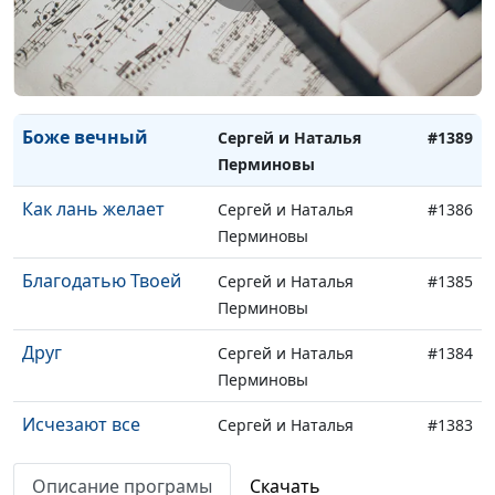
Аллилуйя
Сергей Перминов
#1392
Не печалься
Сергей Перминов
#1391
Превыше всего
Сергей Перминов
#1390
Боже вечный
Сергей и Наталья
#1389
Перминовы
Как лань желает
Сергей и Наталья
#1386
Перминовы
Благодатью Твоей
Сергей и Наталья
#1385
Перминовы
Друг
Сергей и Наталья
#1384
Перминовы
Исчезают все
Сергей и Наталья
#1383
тревоги
Перминовы
Описание програмы
Скачать