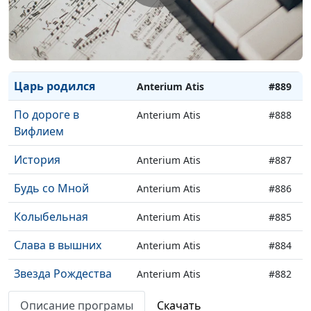
Как вожделенны
Московский камерный
#891
жилища Твои,
хор CREDO
Господи
Царь родился
Anterium Atis
#889
По дороге в
Anterium Atis
#888
Вифлием
История
Anterium Atis
#887
Будь со Мной
Anterium Atis
#886
Колыбельная
Anterium Atis
#885
Слава в вышних
Anterium Atis
#884
Звезда Рождества
Anterium Atis
#882
Через года я к Тебе
Невидимые руки,
#875
Описание програмы
Скачать