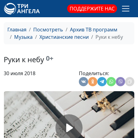
Ты пришел в этот
Ксения Лапицкая
#1807
ПОДДЕРЖИТЕ НАС
мир
Мне сегодня очень
Ксения Лапицкая
#1806
Главная
Посмотреть
Архив ТВ программ
грустно
Музыка
Христианские песни
Руки к небу
Мы у Бога о многом
Ксения Лапицкая
#1805
просим
0+
Руки к небу
У креста, Спаситель
Ксения Лапицкая
#1804
мой
30 июля 2018
Поделиться:
Источник
Ксения Лапицкая
#1803
В минуту жизни
Ксения Лапицкая
#1802
трудную
Я поднимаю взор
Ксения Лапицкая
#1801
свой
Пред земли
Ксения Лапицкая
#1800