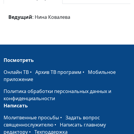
Два крыла
Сергей Перминов
#1790
Ведущий
: Нина Ковалева
Услышь молитву
Алла Аржанникова
#1773
мою
Твой новый день
Алла Аржанникова
#1772
Там мой дом
Алла Аржанникова
#1771
Посмотреть
Между мной и
Алла Аржанникова
#1770
Тобой
Онлайн ТВ
•
Архив ТВ программ
•
Мобильное
приложение
Белоснежною
Алла Аржанникова
#1769
Политика обработки персональных данных и
птицей
конфиденциальности
Все же так просто
Ирина Половинко
#1767
Написать
Есть у меня дом
Ирина Половинко
#1766
Молитвенные просьбы
•
Задать вопрос
священнослужителю
•
Написать главному
Время
Ирина Половинко
#1765
редактору
•
Техподдержка