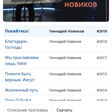
Славим мы Тебя,
Геннадий Новиков
#2021
Спаситель!
Обитель в Небесах
Геннадий Новиков
#2020
Покайтесь!
Геннадий Новиков
#2019
Благодарю,
Геннадий Новиков
#2018
Господь!
Мы прославляем
Геннадий Новиков
#2017
лишь Тебя!
Помоги быть
Геннадий Новиков
#2015
верным, Иисус!
Жизненный путь
Геннадий Новиков
#2014
Пред Тобой в
Геннадий Новиков
#2013
молитве
Описание програмы
Скачать