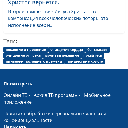
Христос вернется.
На рождение сына
Андрей Быков
#1918
Второе пришествие Иисуса Христа - это
Спасибо за дочку
Андрей Быков
#1917
компенсация всех человеческих потерь, это
исполнение всех н...
Вспомни, мама
Андрей Быков
#1916
Великий Бог
Хор «Vivere»
#1915
Теги:
Нет, мы не одни
Хор «Vivere»
#1913
покаяние и прощение
очищение сердца
бог спасает
очищение от греха
молитва покаяния
покайтесь
Бог, Твоё Царство
Хор «Vivere»
#1912
признаки последнего времени
пришествие христа
Твоё, Господь, пусть
Хор «Vivere»
#1911
будет Царство
Посмотреть
Не введи во
Хор «Vivere»
#1910
Онлайн ТВ
•
Архив ТВ программ
•
Мобильное
искушение
приложение
Любовь
Хор «Vivere»
#1909
Политика обработки персональных данных и
конфиденциальности
Иисус - мой Бог
Хор «Vivere»
#1908
Написать