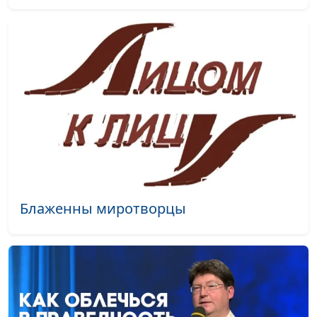
Верить
Оксана Гунько
#1959
Помоги
Оксана Гунько
#1958
Небеса небес
Светлана Вернигор
#1957
Пусть не манит
Светлана Вернигор
#1956
лучами своими
звезда (акустика)
Пусть не манит
Светлана Вернигор
#1955
лучами своими
звезда
Блаженны миротворцы
В минуты скорби и
Светлана Вернигор
#1954
печали
Если, Господи, это
Светлана Вернигор
#1953
так!
Свет завтрашнего