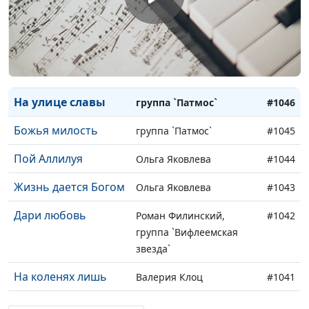
Дорога к звездам
группа `Элеос`
#1051
Славьте Его имя
группа `Фарби Життя`
#1050
Молитва
Сильвия Агение
#1049
На улице славы
группа `Патмос`
#1046
Божья милость
группа `Патмос`
#1045
Пой Аллилуя
Ольга Яковлева
#1044
Жизнь дается Богом
Ольга Яковлева
#1043
Дари любовь
Роман Филинский,
#1042
группа `Вифлеемская
звезда`
На коленях лишь
Валерия Клоц
#1041
Идти Его путем
Вадим Сорокин, Лилия
#1040