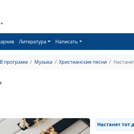
2+
оархив
Литература
Написать
ТВ программ
Музыка
Христианские песни
Настанет
Ты - больше
+
Ты как свет в м
окне
Молитва Иавис
Настанет тот 