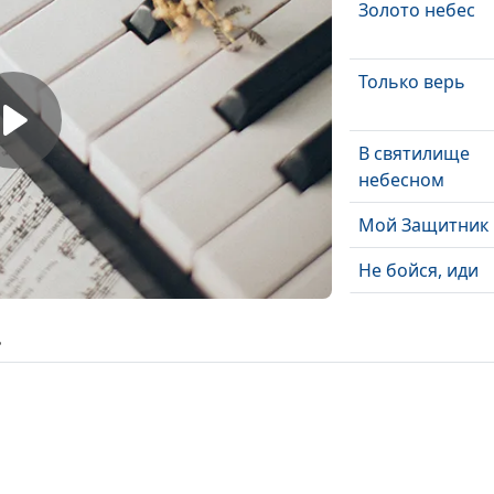
Золото небес
Только верь
В святилище
небесном
Мой Защитник
Не бойся, иди
В тишине
ь
Я весь Твой,
Господь
Господь, я знаю
рядом