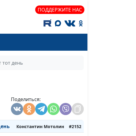
ПОДДЕРЖИТЕ НАС
 тот день
Лола Кафтанова
#2155
оем
Лола и Элиана
#2154
Кафтановы
Поделиться:
а
Лола и Элиана
#2153
Кафтановы
день
Константин Мотолин
#2152