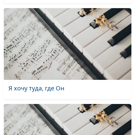
Как Ты прекрасен
Анна Богатская
#2004
Остановись
Анна Богатская
#2003
Если душа сложила
Анна Богатская
#2002
крылья
Тайна закрытой
Анна Богатская
#2001
комнаты
"Се стою у двери"
Ирина Половинко
#2000
За все Тебя
Ирина Половинко
#1999
благодарю
Я хочу туда, где Он
Облекаюсь Тобой
Ирина Половинко
#1998
Подними меня
Ирина Половинко
#1997
Исповедь
Ирина Половинко
#1995
Ушли холода
Ирина Половинко
#1994