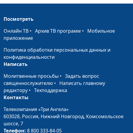
Пусть не манит
Светлана Вернигор
#1955
Посмотреть
лучами своими
звезда
Онлайн ТВ
•
Архив ТВ программ
•
Мобильное
приложение
В минуты скорби и
Светлана Вернигор
#1954
печали
Политика обработки персональных данных и
конфиденциальности
Если, Господи, это
Светлана Вернигор
#1953
Написать
так!
Молитвенные просьбы
•
Задать вопрос
Свет завтрашнего
Светлана Вернигор
#1952
священнослужителю
•
Написать главному
дня
редактору
•
Техподдержка
Средь бесконечной
Юрий Бойков, Светлана
#1951
Контакты
Вселенной
Вернигор
Телекомпания «Три Ангела»
Тополя, тополя,
Юрий Бойков, Светлана
#1950
603028,
Россия, Нижний Новгород,
Комсомольское
тополя
Вернигор
шоссе, 7
Телефон:
8 800 333-84-05