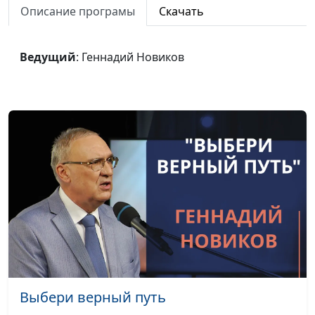
Господь!
Описание програмы
Скачать
Мы прославляем
Геннадий Новиков
#2017
лишь Тебя!
Ведущий
: Геннадий Новиков
Помоги быть
Геннадий Новиков
#2015
верным, Иисус!
Жизненный путь
Геннадий Новиков
#2014
Пред Тобой в
Геннадий Новиков
#2013
молитве
Любовь
Геннадий Новиков
#2012
прокладывает путь
Когда душа твоя
Геннадий Новиков
#2011
томится
Божьи обетования
Анна Богатская
#2005
Выбери верный путь