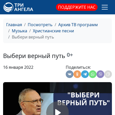
Радуга
Нина Качалова, Николай
#2030
ПОДДЕРЖИТЕ НАС
Качалов,
концертмейстер
Главная
Посмотреть
Архив ТВ программ
Бога дар
Нина Качалова, Николай
#2029
Музыка
Христианские песни
Качалов,
Выбери верный путь
концертмейстер
Любовь Христа
Нина Качалова, Николай
#2028
0+
Выбери верный путь
Качалов,
концертмейстер
16 января 2022
Поделиться:
Я слышу этот стук
Нина Качалова, Николай
#2027
Качалов,
концертмейстер
В каждом лепестке
Нина Качалова, Николай
#2026
Качалов,
концертмейстер