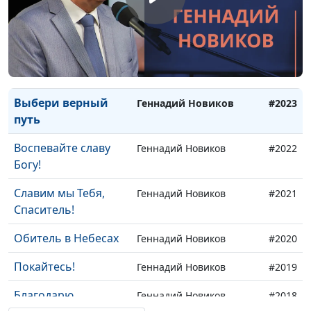
Покрой снегами
Нина Качалова, Николай
#2025
Качалов,
концертмейстер
Он придёт
Геннадий Новиков
#2024
Выбери верный
Геннадий Новиков
#2023
путь
Воспевайте славу
Геннадий Новиков
#2022
Богу!
Славим мы Тебя,
Геннадий Новиков
#2021
Спаситель!
Обитель в Небесах
Геннадий Новиков
#2020
Покайтесь!
Геннадий Новиков
#2019
Благодарю,
Геннадий Новиков
#2018