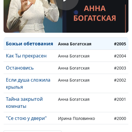
Любовь
Геннадий Новиков
#2012
прокладывает путь
Когда душа твоя
Геннадий Новиков
#2011
томится
Божьи обетования
Анна Богатская
#2005
Как Ты прекрасен
Анна Богатская
#2004
Остановись
Анна Богатская
#2003
Если душа сложила
Анна Богатская
#2002
крылья
Тайна закрытой
Анна Богатская
#2001
комнаты
"Се стою у двери"
Ирина Половинко
#2000
За все Тебя
Ирина Половинко
#1999