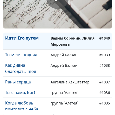
Дари любовь
Роман Филинский,
#1042
группа `Вифлеемская
звезда`
На коленях лишь
Валерия Клоц
#1041
Идти Его путем
Вадим Сорокин, Лилия
#1040
Морозова
Ты меня поднял
Андрей Балкан
#1039
Как дивна
Андрей Балкан
#1038
благодать Твоя
Раны сердца
Ангелина Хакштеттер
#1037
Ты с нами, Бог!
группа `Алетея`
#1036
Когда любовь
группа `Алетея`
#1035
приходит с неба