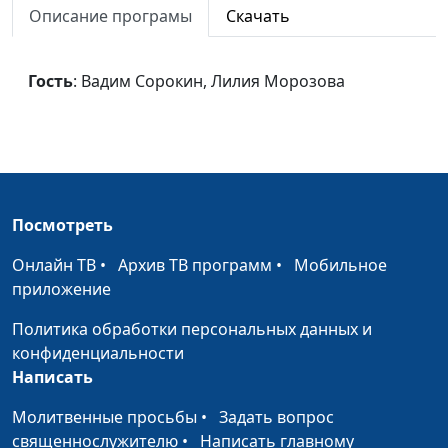
Описание програмы
Скачать
Слава Тебе, Боже
Евгений Бабин,
#1034
Ансамбль ``Невидимые
руки``
Гость
: Вадим Сорокин, Лилия Морозова
В минуту жизни
Евгений Бабин,
#1033
трудную
Ансамбль ``Невидимые
руки``
Гори, гори, моя
Евгений Бабин,
#1032
звезда
Ансамбль ``Невидимые
Посмотреть
руки``
Онлайн ТВ
•
Архив ТВ программ
•
Мобильное
Легенда
Евгений Бабин,
#1031
приложение
Ансамбль ``Невидимые
Политика обработки персональных данных и
руки``
конфиденциальности
Выхожу один я на
Евгений Бабин,
#1030
Написать
дорогу
Ансамбль ``Невидимые
Молитвенные просьбы
•
Задать вопрос
руки``
священнослужителю
•
Написать главному