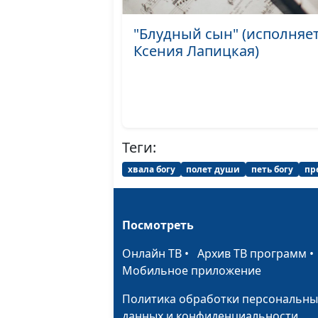
"Блудный сын" (исполняе
Ксения Лапицкая)
Теги:
хвала богу
полет души
петь богу
пр
Посмотреть
Онлайн ТВ
•
Архив ТВ программ
Мобильное приложение
Политика обработки персональны
данных и конфиденциальности