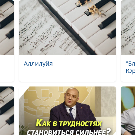
Мама постарел
Я спасён
Не бойся, Я с 
Исповедь
Только б не ос
Кто же я?
Аллилуйя
"Б
Юр
Не отрекаюсь
Меня поднял
Вернись, сынок
Когда Бог близ
Дверь души