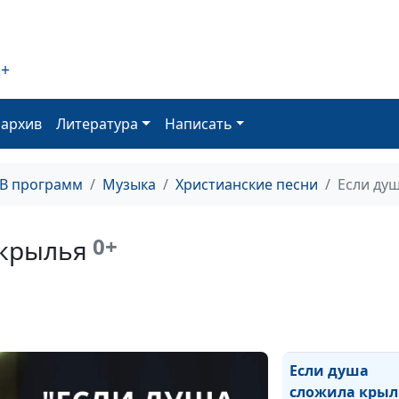
верным, Иисус!
Жизненный пу
2+
Пред Тобой в
молитве
оархив
Литература
Написать
Любовь
прокладывает 
ТВ программ
Музыка
Христианские песни
Если ду
Когда душа тво
томится
0+
 крылья
Божьи обетова
Как Ты прекрас
Остановись
Если душа
сложила крыл