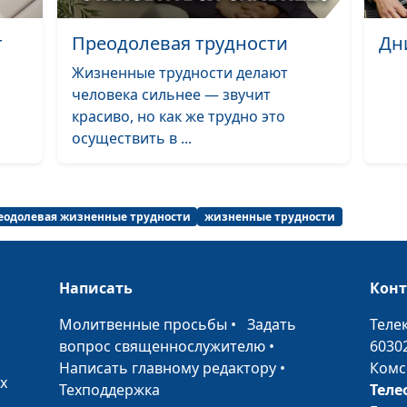
Жизнь бывает 
сон
т
Преодолевая трудности
Дн
Без любви всё
Жизненные трудности делают
теряет смысл
человека сильнее — звучит
красиво, но как же трудно это
Жизнь - это по
осуществить в ...
Когда мне хол
Молитва
еодолевая жизненные трудности
жизненные трудности
Хочется в небо
Ты нужен мне
Написать
Кон
Великая борьб
•
Молитвенные просьбы
•
Задать
Теле
вопрос священнослужителю
•
6030
Жемчужина
Написать главному редактору
•
Комс
х
Иду к Тебе
Техподдержка
Теле