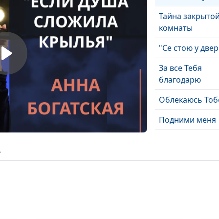
Тайна закрыто
комнаты
"Се стою у двер
За все Тебя
благодарю
Облекаюсь Тоб
Подними меня
Исповедь
ь
Ушли холода
Господня земл
Дай мне силы