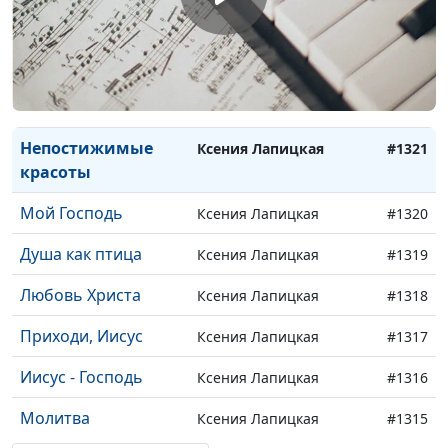
Звезда
Ксения Лапицкая
#1324
Спросил человек
Ксения Лапицкая
#1323
Он так любит
Ксения Лапицкая
#1322
Непостижимые
Ксения Лапицкая
#1321
красоты
Мой Господь
Ксения Лапицкая
#1320
Душа как птица
Ксения Лапицкая
#1319
Любовь Христа
Ксения Лапицкая
#1318
Приходи, Иисус
Ксения Лапицкая
#1317
Иисус - Господь
Ксения Лапицкая
#1316
Молитва
Ксения Лапицкая
#1315