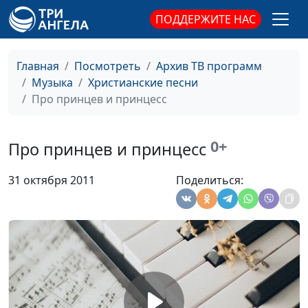
серебреников
ПОДДЕРЖИТЕ НАС
Искать
Юлия Авструб
#1414
Лунный диск
Юлия Авструб
#1413
Главная
Посмотреть
Архив ТВ программ
Музыка
Христианские песни
Один другого не
Юлия Авструб
#1412
Про принцев и принцесс
поймет
Колыбельная земли
Юлия Авструб
#1411
0+
Про принцев и принцесс
Белая ворона
Юлия Авструб
#1410
31 октября 2011
Поделиться:
Господь - мой
Юлия Авструб
#1409
Пастырь
Избавление
Юлия Авструб
#1408
Это знаем только я
Юлия Авструб
#1407
и Ты