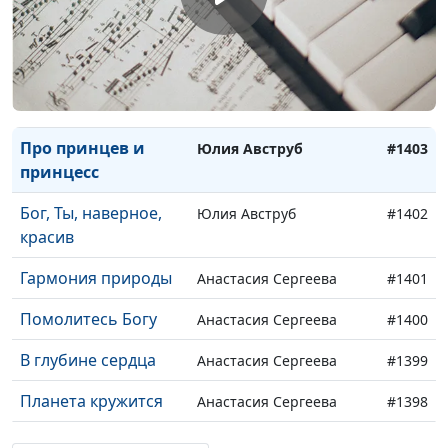
Карусель
Юлия Авструб
#1406
Тридцать три
Юлия Авструб
#1405
атмосферы
Я вспоминаю Тебя
Юлия Авструб
#1404
Про принцев и
Юлия Авструб
#1403
принцесс
Бог, Ты, наверное,
Юлия Авструб
#1402
красив
Гармония природы
Анастасия Сергеева
#1401
Помолитесь Богу
Анастасия Сергеева
#1400
В глубине сердца
Анастасия Сергеева
#1399
Планета кружится
Анастасия Сергеева
#1398
Приходи ко Мне
Анастасия Сергеева
#1397