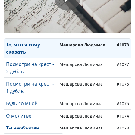
Пастырь мой
Мешарова Людмила
#1081
Не унывай, душа
Мешарова Людмила
#1080
Отзывайся, сердце!
Мешарова Людмила
#1079
То, что я хочу
Мешарова Людмила
#1078
сказать
Посмотри на крест -
Мешарова Людмила
#1077
2 дубль
Посмотри на крест -
Мешарова Людмила
#1076
1 дубль
Будь со мной
Мешарова Людмила
#1075
О молитве
Мешарова Людмила
#1074
Ты необъятен,
Мешарова Людмила
#1073