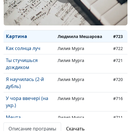
рук
Вот я снова пред
Людмила Мешарова
#724
Тобою
Картина
Людмила Мешарова
#723
Как солнца луч
Лилия Мурга
#722
Ты стучишься
Лилия Мурга
#721
дождиком
Я научилась (2-й
Лилия Мурга
#720
дубль)
У чора ввечерi (на
Лилия Мурга
#716
укр.)
Мечта
Лилия Мурга
#711
Описание програмы
Скачать
Небо голубое (2-й
Лилия Мурга
#710