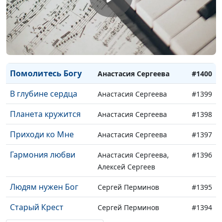
принцесс
Бог, Ты, наверное,
Юлия Авструб
#1402
красив
Гармония природы
Анастасия Сергеева
#1401
Помолитесь Богу
Анастасия Сергеева
#1400
В глубине сердца
Анастасия Сергеева
#1399
Планета кружится
Анастасия Сергеева
#1398
Приходи ко Мне
Анастасия Сергеева
#1397
Гармония любви
Анастасия Сергеева,
#1396
Алексей Сергеев
Людям нужен Бог
Сергей Перминов
#1395
Старый Крест
Сергей Перминов
#1394