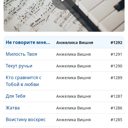
Не говорите слов
Анжелика Вишня
#1295
плохих
Научи меня
Анжелика Вишня
#1294
Кто Христос?
Анжелика Вишня
#1293
Не говорите мне...
Анжелика Вишня
#1292
Милость Твоя
Анжелика Вишня
#1291
Текут ручьи
Анжелика Вишня
#1290
Кто сравнится с
Анжелика Вишня
#1289
Тобой в любви
Для Тебя
Анжелика Вишня
#1287
Жатва
Анжелика Вишня
#1286
Воистину воскрес
Анжелика Вишня
#1285