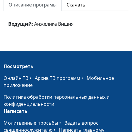
Любовь - небесное
Анжелика Вишня
#1284
Описание програмы
Скачать
искусство
Слишком много
Анжелика Вишня
#1283
Ведущий
: Анжелика Вишня
несказанных слов
Дети Лаодикии
Анжелика Вишня
#1282
Последний век
Анжелика Вишня
#1281
Душа
Посмотреть
Анжелика Вишня
#1280
(инструментальная)
Онлайн ТВ
•
Архив ТВ программ
•
Мобильное
Дилемма
приложение
Анжелика Вишня
#1279
(инструментальная)
Политика обработки персональных данных и
конфиденциальности
Размышление
Анжелика Вишня
#1278
Написать
(инструментальная)
Молитвенные просьбы
•
Задать вопрос
Одиночество
Анжелика Вишня
#1277
священнослужителю
•
Написать главному
(инструментальная)