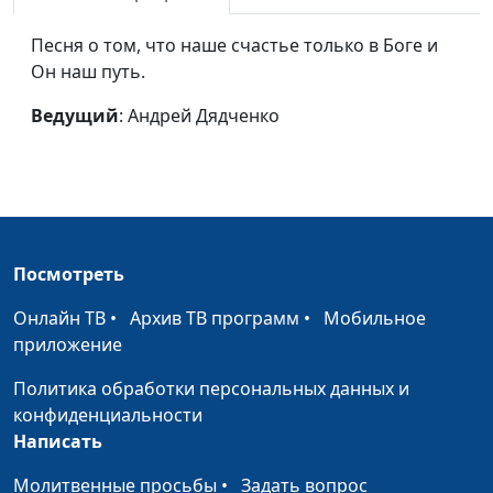
Люди ходят по свету
Андрей Дядченко
#1873
Песня о том, что наше счастье только в Боге и
Он наш путь.
Господи, прости
Андрей Дядченко
#1872
Ведущий
: Андрей Дядченко
Открываю дверь
Михаил Волгин
#1871
души
Свеча
Михаил Волгин
#1870
Отче наш
Михаил Волгин
#1869
Посмотреть
Мечта
Михаил Волгин
#1868
Онлайн ТВ
•
Архив ТВ программ
•
Мобильное
Если что-то
Михаил Волгин
#1867
приложение
прекрасно
Политика обработки персональных данных и
Уходящее
Иван Лобанов
#1866
конфиденциальности
Написать
Мы с тобой пришли
Иван Лобанов
#1865
из прошлого
Молитвенные просьбы
•
Задать вопрос