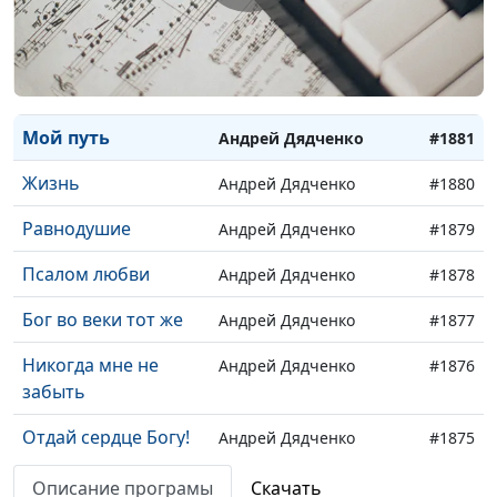
Слово правды
Андрей Дядченко
#1884
Коснуться мечты
Андрей Дядченко
#1883
Надежда
Андрей Дядченко
#1882
Мой путь
Андрей Дядченко
#1881
Жизнь
Андрей Дядченко
#1880
Равнодушие
Андрей Дядченко
#1879
Псалом любви
Андрей Дядченко
#1878
Бог во веки тот же
Андрей Дядченко
#1877
Никогда мне не
Андрей Дядченко
#1876
забыть
Отдай сердце Богу!
Андрей Дядченко
#1875
У ног Твоих
Андрей Дядченко
#1874
Описание програмы
Скачать