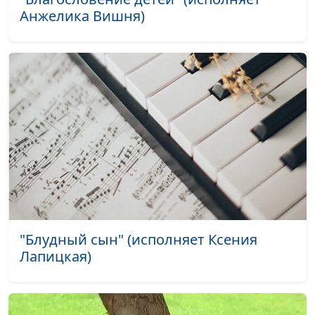
Анжелика Вишня)
Мы вместе в
Нина Ковалева
#1791
служении идем
Два крыла
Сергей Перминов
#1790
Услышь молитву
Алла Аржанникова
#1773
мою
Твой новый день
Алла Аржанникова
#1772
Там мой дом
Алла Аржанникова
#1771
Между мной и
Алла Аржанникова
#1770
Тобой
"Блудный сын" (исполняет Ксения
Белоснежною
Алла Аржанникова
#1769
Лапицкая)
птицей
Все же так просто
Ирина Половинко
#1767