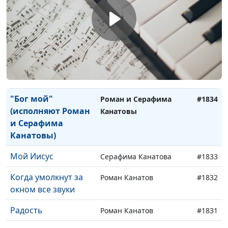
Канатовы
Предавая Христа
Роман и Серафима
#1836
Канатовы
Доброе утро,
Роман и Серафима
#1835
Господь
Канатовы
"Бог мой"
Роман и Серафима
#1834
(исполняют Роман
Канатовы
и Серафима
Канатовы)
Мой Иисус
Серафима Канатова
#1833
Когда умолкнут за
Роман Канатов
#1832
окном все звуки
Радость
Роман Канатов
#1831