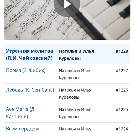
Твоя любовь
Зинаида Гаевая
#1231
Христос, зайди в
Зинаида Гаевая
#1230
мой дом
Любовь Христа
Зинаида Гаевая
#1229
Утренняя молитва
Наталья и Илья
#1228
(П.И. Чайковский)
Куреловы
Поэма (З. Фибих)
Наталья и Илья
#1227
Куреловы
Лебедь (К. Сен-Санс)
Наталья и Илья
#1226
Куреловы
Ave Maria (Д.
Наталья и Илья
#1225
Каччини)
Куреловы
Всем сердцем
Наталья и Илья
#1224