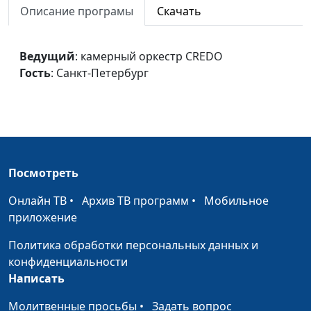
CREDO, Санкт-Петербург
Описание програмы
Скачать
Амвросианское
камерный оркестр
#968
славословие
CREDO, Санкт-Петербург
Ведущий
: камерный оркестр CREDO
Гость
: Санкт-Петербург
Возможно ли
Группа "Глина"
#942
Благословляю вас,
Евгений Бабин
#938
леса...
Серебрянный
камерный хор ЗДА
#937
дождь
Посмотреть
Свят
камерный хор ЗДА
#936
Онлайн ТВ
•
Архив ТВ программ
•
Мобильное
приложение
Мольба
камерный хор ЗДА
#935
Вечносущему
Политика обработки персональных данных и
конфиденциальности
Во Царствии Твоем
камерный хор ЗДА
#934
Написать
Sanctus
камерный хор ЗДА
#933
Молитвенные просьбы
•
Задать вопрос