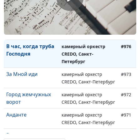
Христос воскрес
камерный оркестр
#978
CREDO, Санкт-Петербург
Святая ночь
камерный оркестр
#977
CREDO, Санкт-Петербург
В час, когда труба
камерный оркестр
#976
Господня
CREDO, Санкт-
Петербург
За Мной иди
камерный оркестр
#973
CREDO, Санкт-Петербург
Город жемчужных
камерный оркестр
#972
ворот
CREDO, Санкт-Петербург
Анданте
камерный оркестр
#971
CREDO, Санкт-Петербург
Все это для меня
камерный оркестр
#970