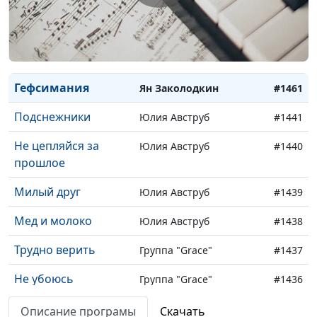
Путь Христа
Ян Заколодкин
#1464
Мир вам
Ян Заколодкин
#1463
Любовь Христа
Ян Заколодкин
#1462
Гефсимания
Ян Заколодкин
#1461
Подснежники
Юлия Авструб
#1441
Не цепляйся за
Юлия Авструб
#1440
прошлое
Милый друг
Юлия Авструб
#1439
Мед и молоко
Юлия Авструб
#1438
Трудно верить
Группа "Grace"
#1437
Не убоюсь
Группа "Grace"
#1436
Любовь
Группа "Grace"
#1435
Описание програмы
Скачать