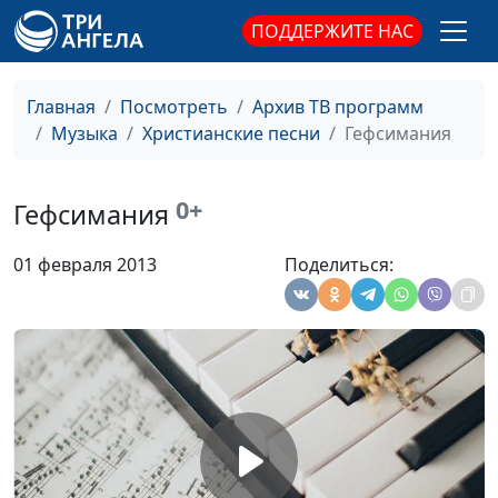
мой, любовь Твоя
ПОДДЕРЖИТЕ НАС
Кто-то жизнь
Анастасия Сергеева,
#1470
проживает зря
Сергей Парфёнов,
Главная
Посмотреть
Архив ТВ программ
аккомпанемент
Музыка
Христианские песни
Гефсимания
Остановись
Анастасия Сергеева,
#1468
Сергей Парфёнов,
0+
Гефсимания
аккомпанемент
Господь, помилуй!
Анастасия Сергеева,
#1467
01 февраля 2013
Поделиться:
Сергей Парфёнов,
аккомпанемент
Библия
Анастасия Сергеева,
#1466
Сергей Парфёнов,
аккомпанемент
Я верю, я надеюсь
Ян Заколодкин
#1465